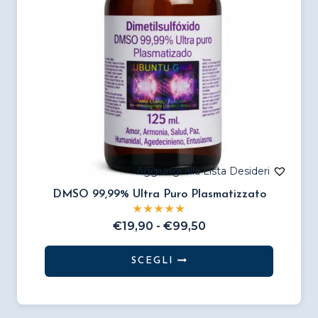
scelte
nella
pagina
del
prodotto
DMSO 99,99% Ultra Puro Plasmatizzato
Fascia
€
19,90
-
€
99,50
di
prezzo:
SCEGLI
da
Questo
€19,90
prodotto
a