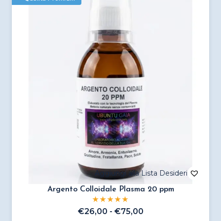
varianti.
Le
opzioni
possono
essere
scelte
nella
pagina
del
prodotto
Argento Colloidale Plasma 20 ppm
Fascia
€
26,00
-
€
75,00