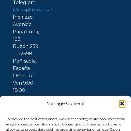
Telegram:
@cdsplasmatizato
Indirizzo:
Avenida
Papa Luna,
139
Buzón 259
— 12598
Peñíscola,
España
Orari: Lun-
Ven 9:00-
18:00
Manage Consent
To provide the best experiences, we use technologies like cookies to store
and/or access device information. Consenting to these technologies will
allow us to process data such as browsing behavior or unique IDs on