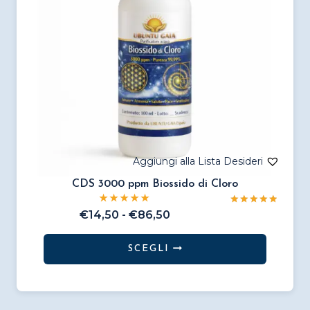
CDS 3000 ppm Biossido di Cloro
Valutato
Fascia
€
14,50
-
€
86,50
5.00
di
su 5
prezzo:
SCEGLI
da
Questo
€14,50
prodotto
a
€86,50
ha