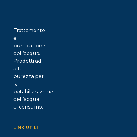
possono
essere
scelte
nella
Trattamento
pagina
e
del
purificazione
prodotto
dell’acqua.
Prodotti ad
alta
purezza per
la
potabilizzazione
dell’acqua
di consumo.
LINK UTILI