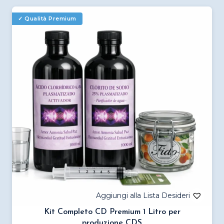
più
varianti.
Le
opzioni
possono
essere
scelte
nella
pagina
del
prodotto
Kit Completo CD Premium 1 Litro per
produzione CDS