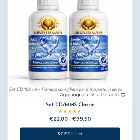
Set CD/MMS Classic
Fascia
€
22,00
-
€
99,50
di
prezzo:
SCEGLI
da