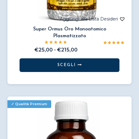
Super Ormus Oro Monoatomico
Plasmatizzato
Valutato
Fascia
€
25,00
-
€
215,00
5.00
di
su 5
prezzo:
SCEGLI
da
Questo
€25,00
prodotto
a
€215,00
ha
più
varianti.
Le
opzioni
possono
essere