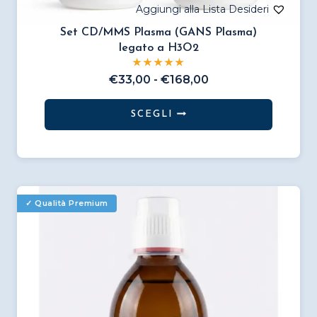
Set CD/MMS Plasma (GANS Plasma)
legato a H3O2
Fascia
€
33,00
-
€
168,00
di
prezzo:
SCEGLI
da
Questo
€33,00
prodotto
a
€168,00
ha
più
varianti.
Le
opzioni
possono
essere
scelte
nella