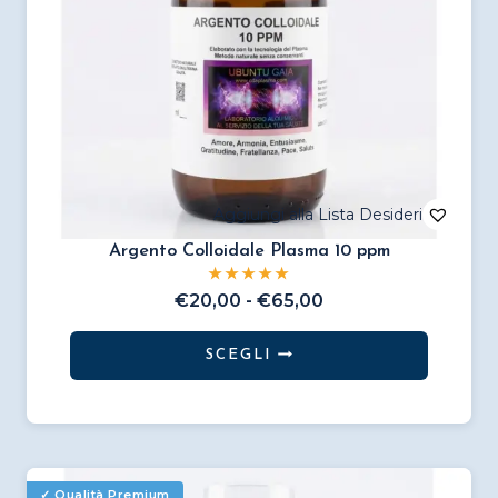
pagina
del
prodotto
Argento Colloidale Plasma 10 ppm
Fascia
€
20,00
-
€
65,00
di
prezzo:
SCEGLI
da
Questo
€20,00
prodotto
a
€65,00
ha
più