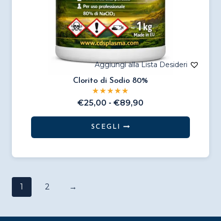
Clorito di Sodio 80%
Fascia
€
25,00
-
€
89,90
di
prezzo:
SCEGLI
da
Questo
€25,00
prodotto
a
€89,90
ha
più
1
2
→
varianti.
Le
opzioni