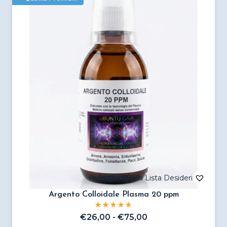
varianti.
Le
opzioni
possono
essere
scelte
nella
pagina
del
prodotto
Argento Colloidale Plasma 20 ppm
Fascia
€
26,00
-
€
75,00