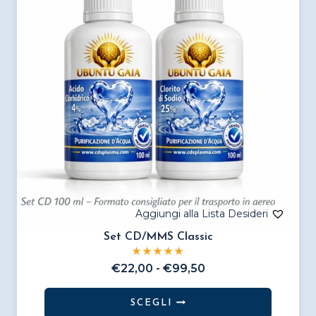
Set CD/MMS Classic
Fascia
€
22,00
-
€
99,50
di
prezzo:
SCEGLI
da