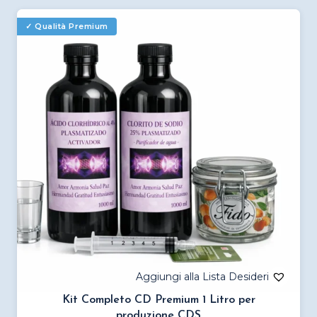
più
varianti.
Le
opzioni
possono
essere
scelte
nella
pagina
del
prodotto
Kit Completo CD Premium 1 Litro per
produzione CDS