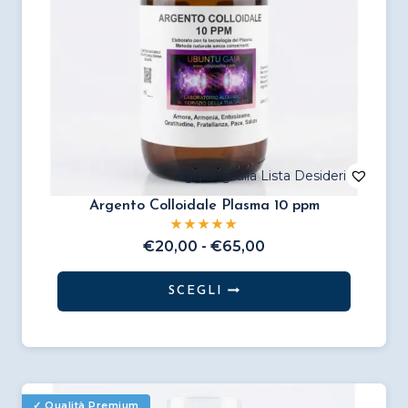
pagina
del
prodotto
Argento Colloidale Plasma 10 ppm
Fascia
€
20,00
-
€
65,00
di
prezzo:
SCEGLI
da
Questo
€20,00
prodotto
a
€65,00
ha
più