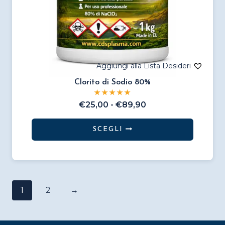
Clorito di Sodio 80%
Fascia
€
25,00
-
€
89,90
di
prezzo:
SCEGLI
da
Questo
€25,00
prodotto
a
€89,90
ha
più
1
2
→
varianti.
Le
opzioni