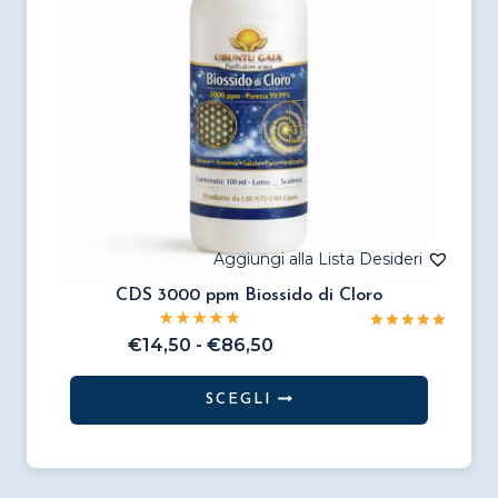
CDS 3000 ppm Biossido di Cloro
Valutato
Fascia
€
14,50
-
€
86,50
5.00
di
su 5
prezzo:
SCEGLI
da
Questo
€14,50
prodotto
a
€86,50
ha