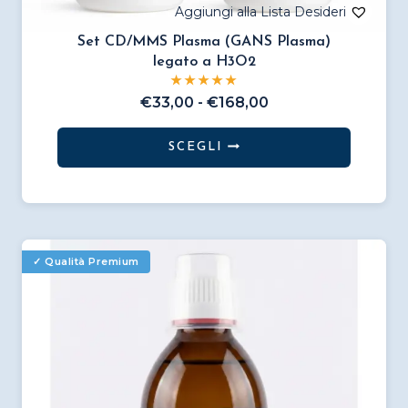
Set CD/MMS Plasma (GANS Plasma)
legato a H3O2
Fascia
€
33,00
-
€
168,00
di
prezzo:
SCEGLI
da
Questo
€33,00
prodotto
a
€168,00
ha
più
varianti.
Le
opzioni
possono
essere
scelte
nella