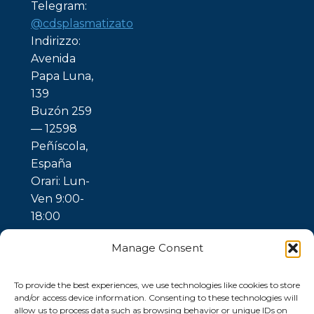
Telegram:
@cdsplasmatizato
Indirizzo:
Avenida
Papa Luna,
139
Buzón 259
— 12598
Peñíscola,
España
Orari: Lun-
Ven 9:00-
18:00
Manage Consent
To provide the best experiences, we use technologies like cookies to store
and/or access device information. Consenting to these technologies will
allow us to process data such as browsing behavior or unique IDs on