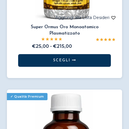
Super Ormus Oro Monoatomico
Plasmatizzato
Valutato
Fascia
€
25,00
-
€
215,00
5.00
di
su 5
prezzo:
SCEGLI
da
Questo
€25,00
prodotto
a
€215,00
ha
più
varianti.
Le
opzioni
possono
essere