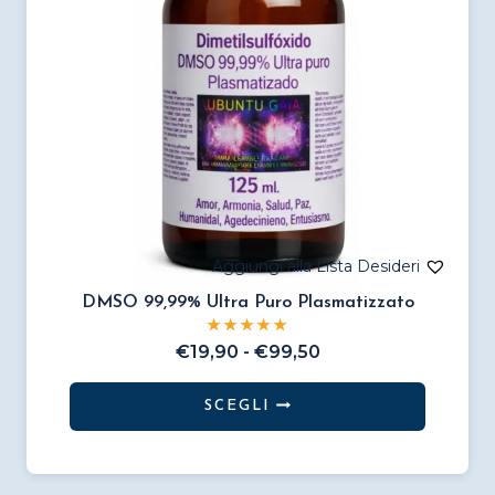
scelte
nella
pagina
del
prodotto
DMSO 99,99% Ultra Puro Plasmatizzato
Fascia
€
19,90
-
€
99,50
di
prezzo:
SCEGLI
da
Questo
€19,90
prodotto
a