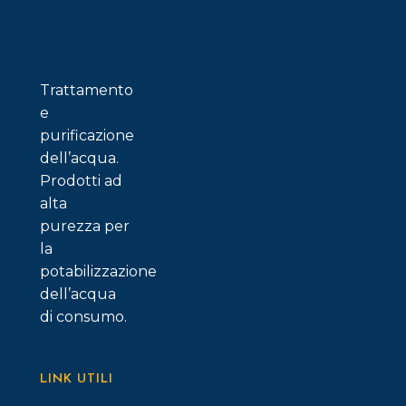
possono
essere
scelte
nella
Trattamento
pagina
e
del
purificazione
prodotto
dell’acqua.
Prodotti ad
alta
purezza per
la
potabilizzazione
dell’acqua
di consumo.
LINK UTILI