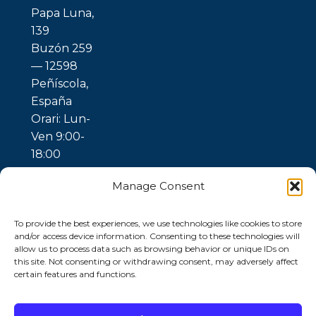
Papa Luna,
139
Buzón 259
— 12598
Peñíscola,
España
Orari: Lun-
Ven 9:00-
18:00
Manage Consent
To provide the best experiences, we use technologies like cookies to store
and/or access device information. Consenting to these technologies will
allow us to process data such as browsing behavior or unique IDs on
this site. Not consenting or withdrawing consent, may adversely affect
certain features and functions.
© 2026 Ubuntu
Gaia —
Trattamento
dell’Acqua |